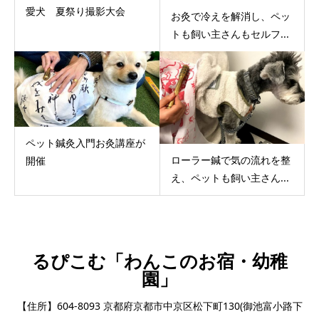
愛犬 夏祭り撮影大会
お灸で冷えを解消し、ペッ
トも飼い主さんもセルフ...
ペット鍼灸入門お灸講座が
ローラー鍼で気の流れを整
開催
え、ペットも飼い主さん...
るぴこむ「わんこのお宿・幼稚
園」
【住所】604-8093 京都府京都市中京区松下町130(御池富小路下