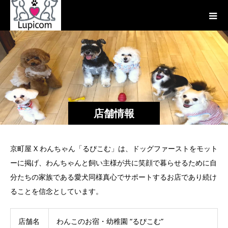
店舗情報
京町屋 X わんちゃん「るぴこむ」は、ドッグファーストをモット
ーに掲げ、わんちゃんと飼い主様が共に笑顔で暮らせるために自
分たちの家族である愛犬同様真心でサポートするお店であり続け
ることを信念としています。
店舗名
わんこのお宿・幼稚園 “るぴこむ”