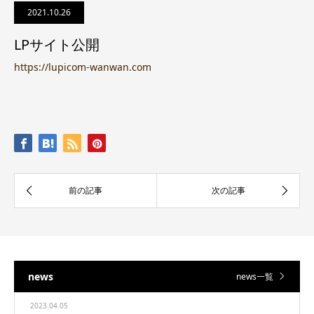
2021.10.26
LPサイト公開
https://lupicom-wanwan.com
news
news一覧
2023.04.05